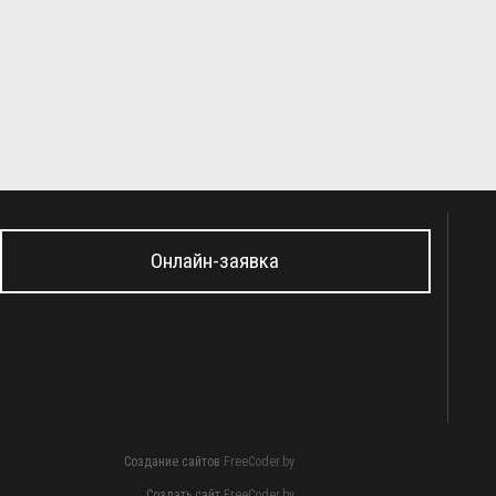
Онлайн-заявка
Создание сайтов
FreeCoder.by
Создать сайт
FreeCoder.by